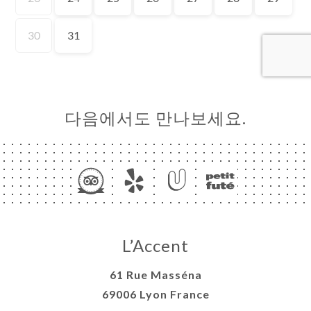
기
러
뷰
뉴
다음에서도 만나보세요.
락
L’Accent
61 Rue Masséna
69006 Lyon France