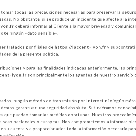
omar todas las precauciones necesarias para preservar la segurida
das. No obstante, si se produce un incidente que afecte a la integ
lyon.fr
deberá informar al Cliente a la mayor brevedad y comunica
oge ningún «dato sensible».
r tratados por filiales de
https://laccent-lyon.fr
y subcontratis
dades de la presente política.
tribuciones y para las finalidades indicadas anteriormente, las pr
cent-lyon.fr
son principalmente los agentes de nuestro servicio d
izados, ningún método de transmisión por Internet ni ningún mét
demos garantizar una seguridad absoluta. Si tuviéramos conocimi
ara que puedan tomar las medidas oportunas. Nuestros procedimien
ya sean nacionales o europeas. Nos comprometemos a informar ple
e su cuenta y a proporcionarles toda la información necesaria par
notificación.