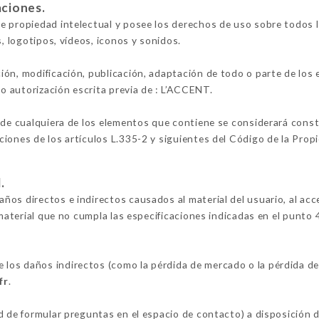
aciones.
 propiedad intelectual y posee los derechos de uso sobre todos l
s, logotipos, vídeos, iconos y sonidos.
ión, modificación, publicación, adaptación de todo o parte de los
vo autorización escrita previa de : L’ACCENT.
 de cualquiera de los elementos que contiene se considerará constit
iones de los artículos L.335-2 y siguientes del Código de la Propi
.
os directos e indirectos causados al material del usuario, al acc
 material que no cumpla las especificaciones indicadas en el punto 4
os daños indirectos (como la pérdida de mercado o la pérdida de
fr
.
d de formular preguntas en el espacio de contacto) a disposición 