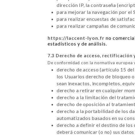
dirección IP, la contraseña (encrip
para mejorar la navegación por el S
para realizar encuestas de satisfa
para realizar campañas de comunica
https://laccent-lyon.fr
no comercial
estadísticos y de análisis.
7.3 Derecho de acceso, rectificación 
De conformidad con la normativa europea 
derecho de acceso (artículo 15 del
los Usuarios derecho de bloqueo o 
sean inexactos, incompletos, equí
derecho a retirar en cualquier mo
derecho a la limitación del tratam
derecho de oposición al tratamient
derecho a la portabilidad de los d
automatizados basados en su conse
derecho a definir el destino de los
deberá comunicar (o no) sus datos