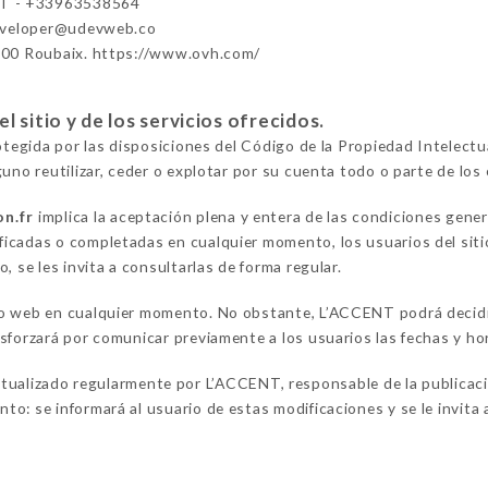
T - +33963538564
eveloper@udevweb.co
100 Roubaix. https://www.ovh.com/
 sitio y de los servicios ofrecidos.
rotegida por las disposiciones del Código de la Propiedad Intelect
uno reutilizar, ceder o explotar por su cuenta todo o parte de los 
on.fr
implica la aceptación plena y entera de las condiciones gener
icadas o completadas en cualquier momento, los usuarios del sit
, se les invita a consultarlas de forma regular.
o web en cualquier momento. No obstante, L’ACCENT podrá decidir
sforzará por comunicar previamente a los usuarios las fechas y hor
tualizado regularmente por L’ACCENT, responsable de la publicac
o: se informará al usuario de estas modificaciones y se le invita 