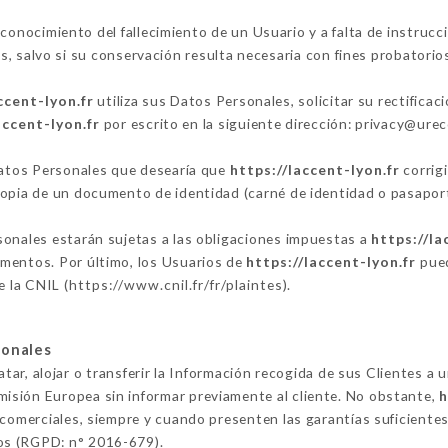
conocimiento del fallecimiento de un Usuario y a falta de instrucc
 salvo si su conservación resulta necesaria con fines probatorios
ccent-lyon.fr
utiliza sus Datos Personales, solicitar su rectifica
accent-lyon.fr
por escrito en la siguiente dirección: privacy@ur
 Datos Personales que desearía que
https://laccent-lyon.fr
corrigi
copia de un documento de identidad (carné de identidad o pasaport
sonales estarán sujetas a las obligaciones impuestas a
https://la
mentos. Por último, los Usuarios de
https://laccent-lyon.fr
pued
e la CNIL (
https://www.cnil.fr/fr/plaintes
).
sonales
tar, alojar o transferir la Información recogida de sus Clientes a 
isión Europea sin informar previamente al cliente. No obstante,
h
 comerciales, siempre y cuando presenten las garantías suficientes
os (RGPD: n° 2016-679).