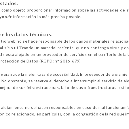
estados.
 como objeto proporcionar información sobre las actividades del r
yon.fr
información lo más precisa posible.
re los datos técnicos.
l sitio web no se hace responsable de los daños materiales relacionad
al sitio utilizando un material reciente, que no contenga virus y 
.fr
está alojado en un proveedor de servicios en el territorio de l
Protección de Datos (RGPD: n° 2016-679)
 garantice la mejor tasa de accesibilidad. El proveedor de alojamie
o. No obstante, se reserva el derecho a interrumpir el servicio de 
ejora de sus infraestructuras, fallo de sus infraestructuras o si l
 alojamiento no se hacen responsables en caso de mal funcionamien
fónico relacionado, en particular, con la congestión de la red que im