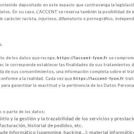
contenido depositado en este espacio que contravenga la legislación
datos. En su caso, L’ACCENT se reserva también la posibilidad de exi
e carácter racista, injurioso, difamatorio o pornográfico, indepen
s.
nto de los datos que recoge,
https://laccent-lyon.fr
se compromet
ar, le corresponde establecer las finalidades de sus tratamientos 
ogida de sus consentimientos, una información completa sobre el t
conforme a la realidad. Cada vez que
https://laccent-lyon.fr
trat
ara garantizar la exactitud y la pertinencia de los Datos Personal
 o parte de los datos:
Sitio y la gestión y la trazabilidad de los servicios y presta
 facturación, historial de pedidos, etc.
raude informático (spamming, hacking…): material informático