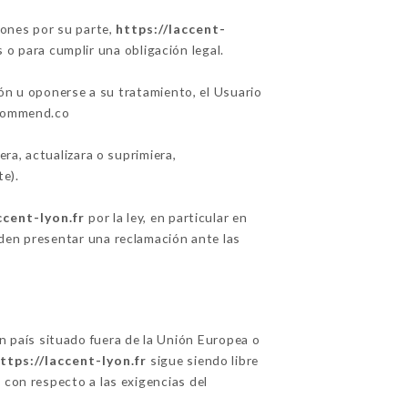
iones por su parte,
https://laccent-
 o para cumplir una obligación legal.
ción u oponerse a su tratamiento, el Usuario
ecommend.co
era, actualizara o suprimiera,
e).
ccent-lyon.fr
por la ley, en particular en
en presentar una reclamación ante las
un país situado fuera de la Unión Europea o
ttps://laccent-lyon.fr
sigue siendo libre
 con respecto a las exigencias del