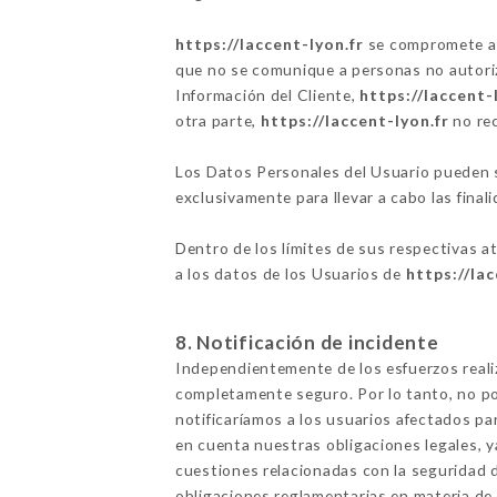
https://laccent-lyon.fr
se compromete a t
que no se comunique a personas no autoriza
Información del Cliente,
https://laccent-
otra parte,
https://laccent-lyon.fr
no rec
Los Datos Personales del Usuario pueden se
exclusivamente para llevar a cabo las finali
Dentro de los límites de sus respectivas a
a los datos de los Usuarios de
https://lac
8. Notificación de incidente
Independientemente de los esfuerzos real
completamente seguro. Por lo tanto, no po
notificaríamos a los usuarios afectados p
en cuenta nuestras obligaciones legales, 
cuestiones relacionadas con la seguridad d
obligaciones reglamentarias en materia de 