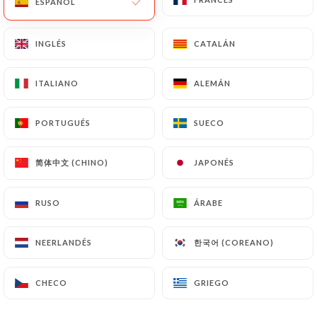
ESPAÑOL
ESPAÑOL
INGLÉS
INGLÉS
CATALÁN
CATALÁN
Valoración de Cindy M.
C
5/5
ITALIANO
ITALIANO
ALEMÁN
ALEMÁN
Un super moment pour déjeuner en
famille, rendu possible à la fois par le
PORTUGUÉS
PORTUGUÉS
SUECO
SUECO
cadre qui est vraiment charmant, le service
chaleureux et la cuisine délicieuse. Le tout
简体中文 (CHINO)
简体中文 (CHINO)
JAPONÉS
JAPONÉS
topé par un prix tout à fait raisonnable vu
la prestation !
RUSO
RUSO
ÁRABE
ÁRABE
10/07/2026
•
06:51
한국어 (COREANO)
한국어 (COREANO)
NEERLANDÉS
NEERLANDÉS
Valoración de ARMONIE B.
A
5/5
CHECO
CHECO
GRIEGO
GRIEGO
Restaurant intimiste avec une proposition
très originale dans tous les plats et