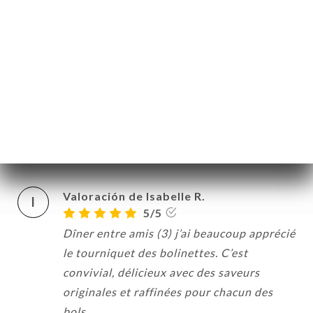
L
5/5
Très belle et bonne découverte ! Nous
avons été conquis par les saveurs et
l’originalité des bolinettes à déguster.
Sympa aussi de partager et de tout goûter.
On recommande et on reviendra avec
plaisir !
24/05/2026
•
02:32
Valoración de Isabelle R.
I
5/5
Dîner entre amis (3) j’ai beaucoup apprécié
le tourniquet des bolinettes. C’est
convivial, délicieux avec des saveurs
originales et raffinées pour chacun des
bols.